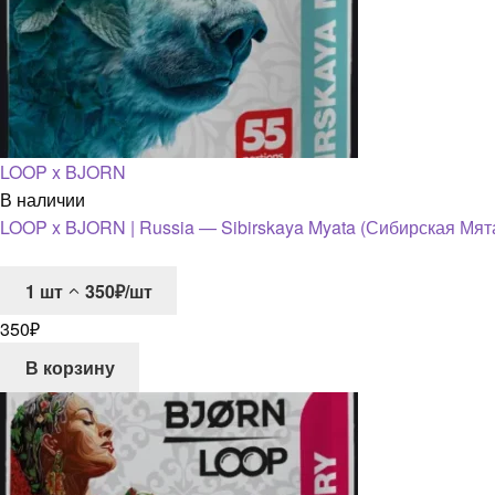
LOOP x BJORN
В наличии
LOOP x BJORN | Russia — Sibirskaya Myata (Сибирская Мят
1
шт
350₽/шт
350
₽
В корзину