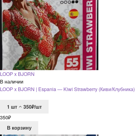
LOOP x BJORN
В наличии
LOOP x BJORN | Espania — Kiwi Strawberry (Киви/Клубника)
1
шт
350₽/шт
350
₽
В корзину