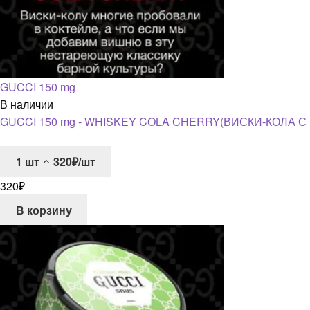
GUCCI 150 mg
В наличии
GUCCI 150 mg - WHISKEY COLA CHERRY(ВИСКИ-КОЛА 
1
шт
320₽/шт
320
₽
В корзину