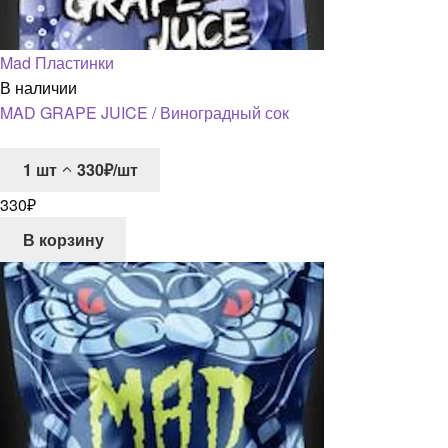
Mad Пластинки
В наличии
MAD GRAPE JUICE / Виноградный сок
1
шт
330₽/шт
330
₽
В корзину