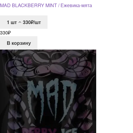
MAD BLACKBERRY MINT / Ежевика-мята
1
шт
330₽/шт
330
₽
В корзину