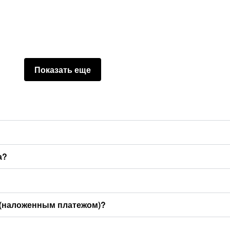
Показать еще
а?
 (наложенным платежом)?