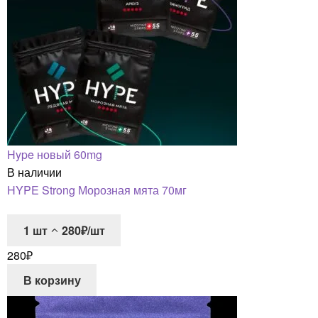
Hype новый 60mg
В наличии
HYPE Strong Морозная мята 70мг
1
шт
280₽/шт
280
₽
В корзину