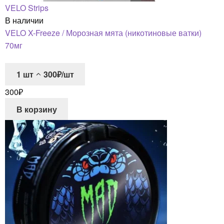
VELO Strips
В наличии
VELO X-Freeze / Морозная мята (никотиновые ватки)
70мг
1
шт
300₽/шт
300
₽
В корзину