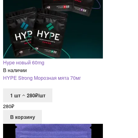
Hype новый 60mg
В наличии
HYPE Strong Морозная мята 70мг
1
шт
280₽/шт
280
₽
В корзину