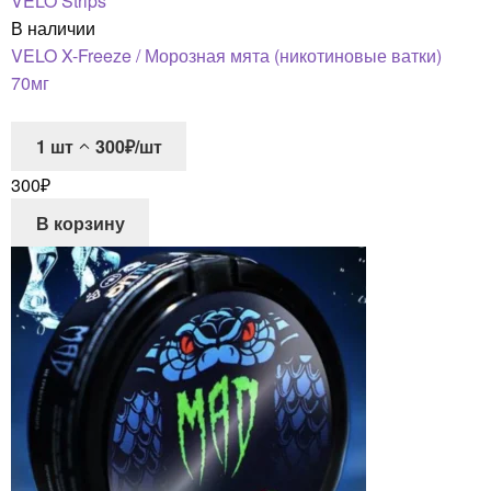
VELO Strips
В наличии
VELO X-Freeze / Морозная мята (никотиновые ватки)
70мг
1
шт
300₽/шт
300
₽
В корзину