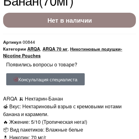
Нет в наличии
Артикул
00844
Категории
ARQA
,
ARQA 70 мг
,
Никотиновые подушки-
Nicotine Pouches
Появились вопросы о товаре?
Консультация специалиста
ARQA 🍌 Нектарин-Банан
🍯 Вкус: Нектариновый взрыв с кремовыми нотами
банана и карамели.
🔥 Жжение: 5/10 (Тропическая нега!)
📦 Вид пакетиков: Влажные белые
💊 Никотин: 70 мг/г