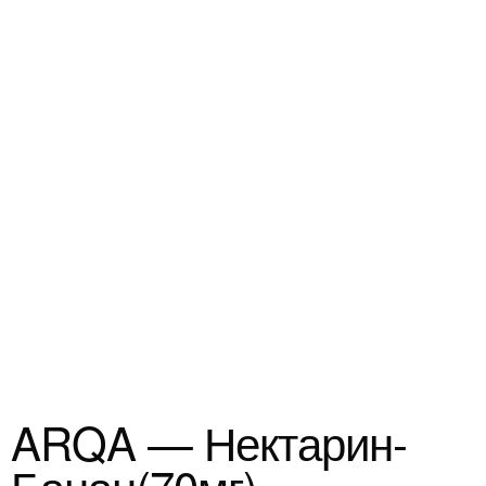
ARQA — Нектарин-
Банан(70мг)