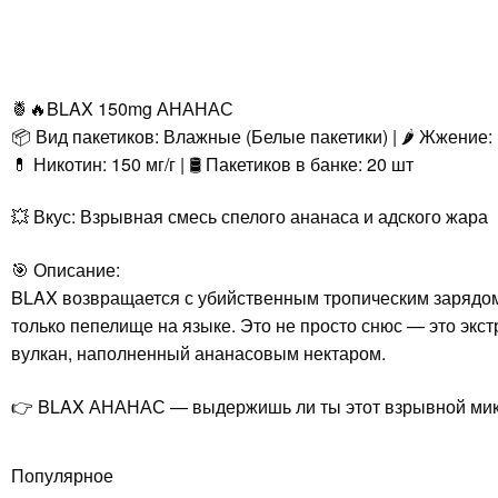
🍍🔥BLAX 150mg АНАНАС
📦 Вид пакетиков: Влажные (Белые пакетики) | 🌶️ Жжение:
💊 Никотин: 150 мг/г | 🛢️ Пакетиков в банке: 20 шт
💥 Вкус: Взрывная смесь спелого ананаса и адского жара
🎯 Описание:
BLAX возвращается с убийственным тропическим зарядом!
только пепелище на языке. Это не просто снюс — это экст
вулкан, наполненный ананасовым нектаром.
👉 BLAX АНАНАС — выдержишь ли ты этот взрывной мик
Популярное