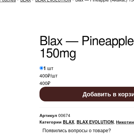
Blax — Pineapple
150mg
1
шт
400₽/шт
400
₽
Добавить в корзи
Артикул
00674
Категории
BLAX
,
BLAX EVOLUTION
,
Никотин
Появились вопросы о товаре?