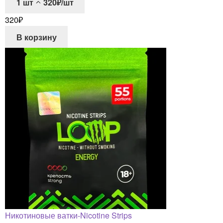
1
шт
320₽/шт
320
₽
В корзину
Никотиновые ватки-Nicotine Strips