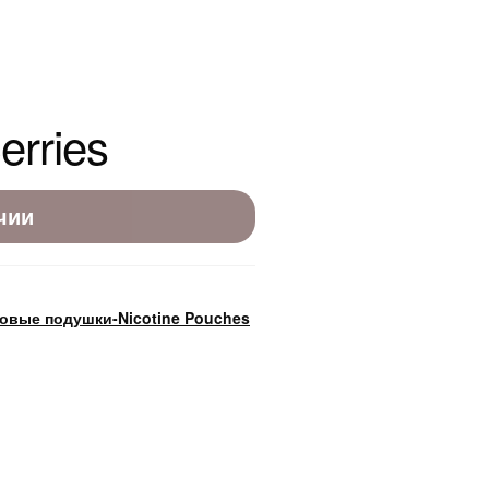
erries
чии
овые подушки-Nicotine Pouches