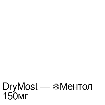
DryMost — ❄️Ментол
150мг