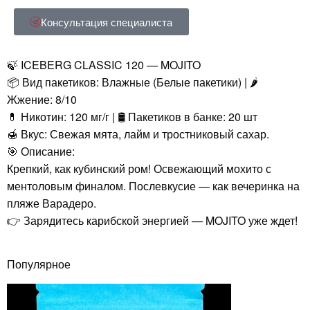
Консультация специалиста
🍃 ICEBERG CLASSIC 120 — MOJITO
📦 Вид пакетиков: Влажные (Белые пакетики) | 🌶️
Жжение: 8/10
💊 Никотин: 120 мг/г | 🛢️ Пакетиков в банке: 20 шт
🍯 Вкус: Свежая мята, лайм и тростниковый сахар.
🎯 Описание:
Крепкий, как кубинский ром! Освежающий мохито с
ментоловым финалом. Послевкусие — как вечеринка на
пляже Варадеро.
👉 Зарядитесь карибской энергией — MOJITO уже ждет!
Популярное