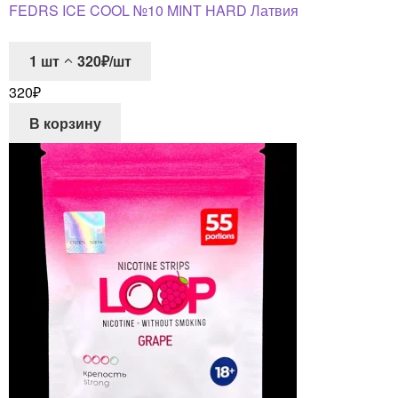
FEDRS ICE COOL №10 MINT HARD Латвия
1
шт
320₽/шт
320
₽
В корзину