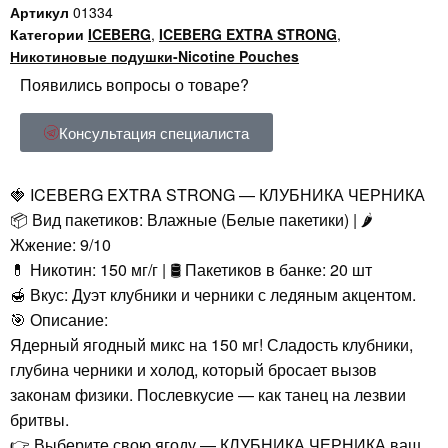
Артикул
01334
Категории
ICEBERG
,
ICEBERG EXTRA STRONG
,
Никотиновые подушки-Nicotine Pouches
Появились вопросы о товаре?
Консультация специалиста
🍓 ICEBERG EXTRA STRONG — КЛУБНИКА ЧЕРНИКА
📦 Вид пакетиков: Влажные (Белые пакетики) | 🌶️
Жжение: 9/10
💊 Никотин: 150 мг/г | 🛢️ Пакетиков в банке: 20 шт
🍯 Вкус: Дуэт клубники и черники с ледяным акцентом.
🎯 Описание:
Ядерный ягодный микс на 150 мг! Сладость клубники,
глубина черники и холод, который бросает вызов
законам физики. Послевкусие — как танец на лезвии
бритвы.
👉 Выберите свою ягоду — КЛУБНИКА ЧЕРНИКА ваш