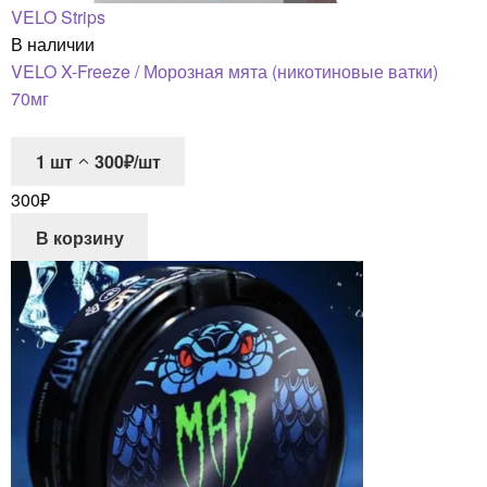
VELO Strips
В наличии
VELO X-Freeze / Морозная мята (никотиновые ватки)
70мг
1
шт
300₽/шт
300
₽
В корзину