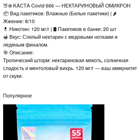
🍑❄️ KAСТA Covid 666 — НЕКТАРИНОВЫЙ ОМИКРОН
📦 Вид пакетиков: Влажные (Белые пакетики) | 🌶️
Жжение: 8/10
💊 Никотин: 120 мг/г | 🛢️ Пакетиков в банке: 20 шт
🍯 Вкус: Спелый нектарин с медовыми нотками и
ледяным финалом.
🎯 Описание:
Тропический шторм: нектариновая мякоть, солнечная
сладость и ментоловый вихрь. 120 мг/г — ваш иммунитет
от скуки.
Популярное