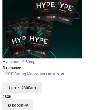
Hype новый 60mg
В наличии
HYPE Strong Морозная мята 70мг
1
шт
280₽/шт
280
₽
В корзину