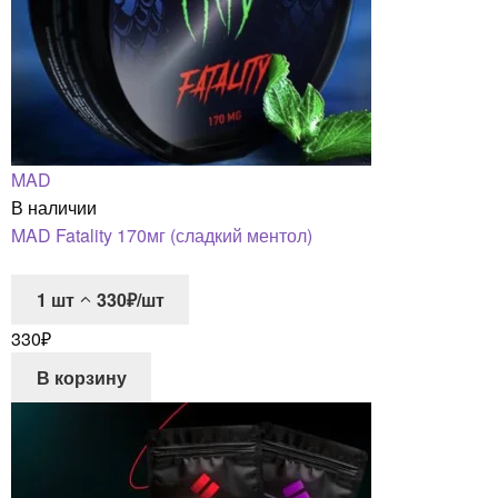
MAD
В наличии
MAD Fatality 170мг (сладкий ментол)
1
шт
330₽/шт
330
₽
В корзину