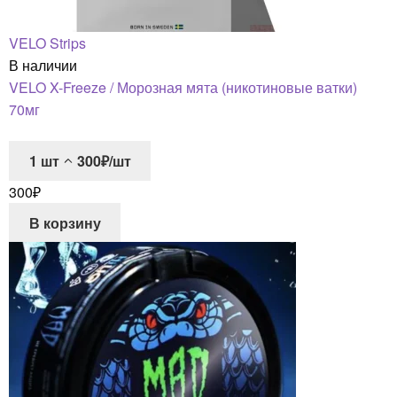
VELO Strips
В наличии
VELO X-Freeze / Морозная мята (никотиновые ватки)
70мг
1
шт
300₽/шт
300
₽
В корзину