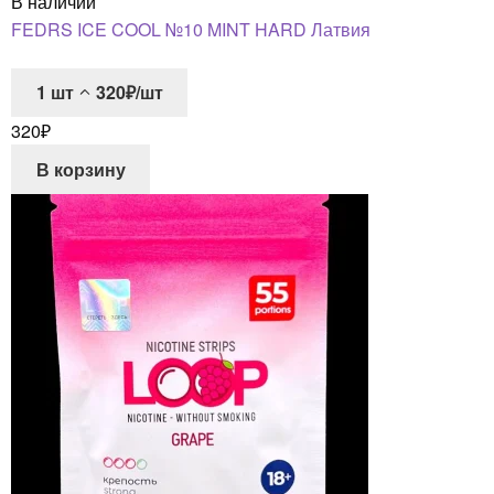
В наличии
FEDRS ICE COOL №10 MINT HARD Латвия
1
шт
320₽/шт
320
₽
В корзину