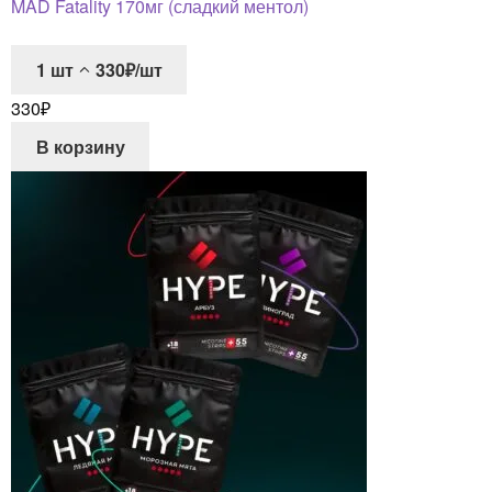
MAD Fatality 170мг (сладкий ментол)
1
шт
330₽/шт
330
₽
В корзину