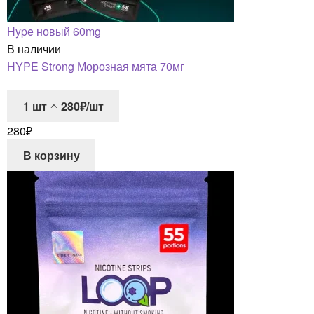
Hype новый 60mg
В наличии
HYPE Strong Морозная мята 70мг
1
шт
280₽/шт
280
₽
В корзину