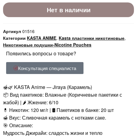
Нет в наличии
Артикул
01516
Категории
KASTA ANIME
,
Kasta пластинки никотиновые
,
Никотиновые подушки-Nicotine Pouches
Появились вопросы о товаре?
Консультация специалиста
🍯🌿 KASTA Anime — Jiraya (Карамель)
📦 Вид пакетиков: Влажные (Коричневые пакетики с
жабой) | 🌶️ Жжение: 6/10
💊 Никотин: 120 мг/г | 🛢️ Пакетиков в банке: 20 шт
🍯 Вкус: Сливочная карамель с нотками саке.
🎯 Описание:
Мудрость Джирайи: сладость жизни и тепло