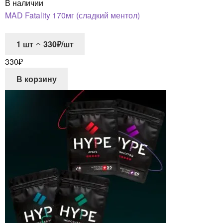
В наличии
MAD Fatality 170мг (сладкий ментол)
1
шт
330₽/шт
330
₽
В корзину