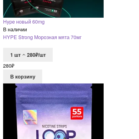
Hype новый 60mg
В наличии
HYPE Strong Морозная мята 70мг
1
шт
280₽/шт
280
₽
В корзину