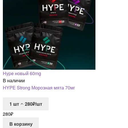
Hype новый 60mg
В наличии
HYPE Strong Морозная мята 70мг
1
шт
280₽/шт
280
₽
В корзину