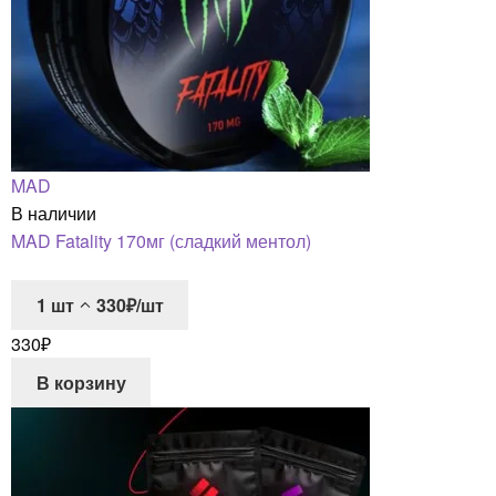
MAD
В наличии
MAD Fatality 170мг (сладкий ментол)
1
шт
330₽/шт
330
₽
В корзину