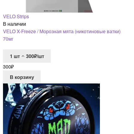
VELO Strips
В наличии
VELO X-Freeze / Морозная мята (никотиновые ватки)
70мг
1
шт
300₽/шт
300
₽
В корзину