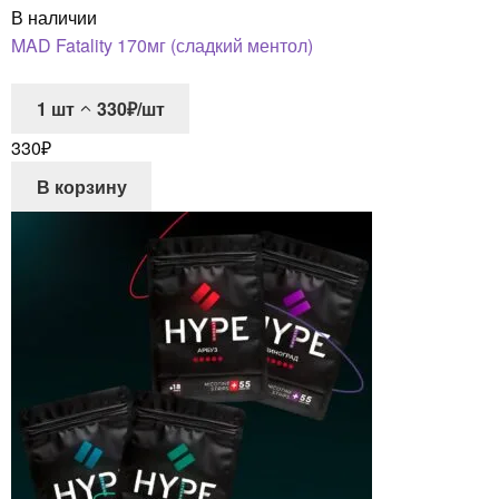
В наличии
MAD Fatality 170мг (сладкий ментол)
1
шт
330₽/шт
330
₽
В корзину