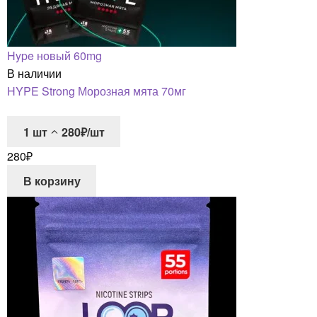
Hype новый 60mg
В наличии
HYPE Strong Морозная мята 70мг
1
шт
280₽/шт
280
₽
В корзину