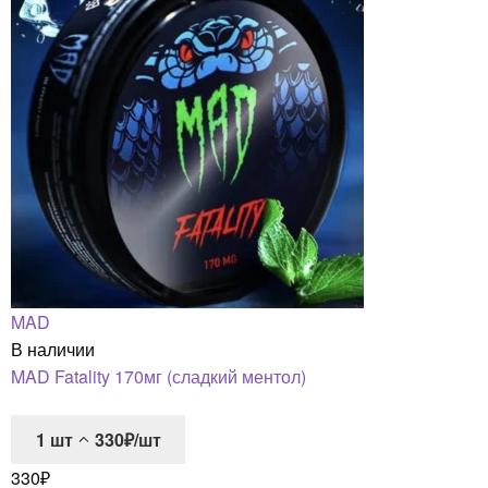
MAD
В наличии
MAD Fatality 170мг (сладкий ментол)
1
шт
330₽/шт
330
₽