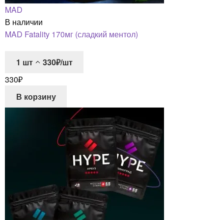
MAD
В наличии
MAD Fatality 170мг (сладкий ментол)
1
шт
330₽/шт
330
₽
В корзину