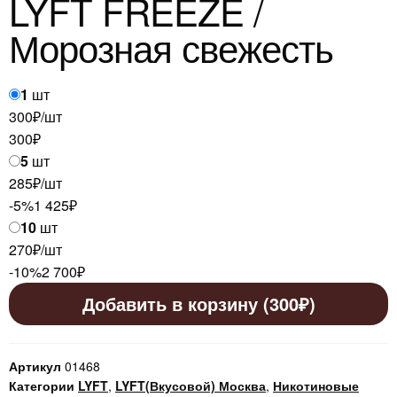
LYFT FREEZE /
Морозная свежесть
1
шт
300₽/шт
300
₽
5
шт
285₽/шт
-5%
1 425
₽
10
шт
270₽/шт
-10%
2 700
₽
Добавить в корзину (300₽)
Артикул
01468
Категории
LYFT
,
LYFT(Вкусовой) Москва
,
Никотиновые