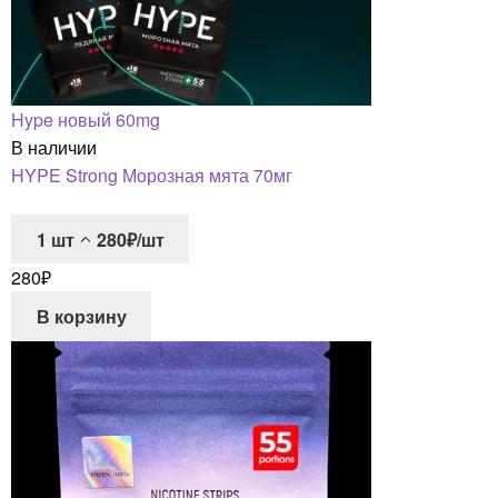
Hype новый 60mg
В наличии
HYPE Strong Морозная мята 70мг
1
шт
280₽/шт
280
₽
В корзину