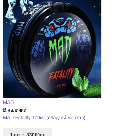
MAD
В наличии
MAD Fatality 170мг (сладкий ментол)
1
шт
330₽/шт