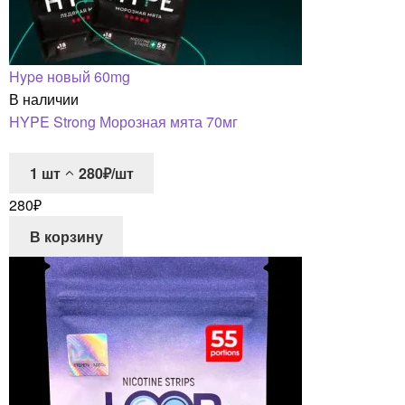
Hype новый 60mg
В наличии
HYPE Strong Морозная мята 70мг
1
шт
280₽/шт
280
₽
В корзину