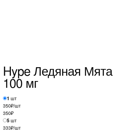
Hype Ледяная Мята
100 мг
1
шт
350₽/шт
350
₽
5
шт
333₽/шт