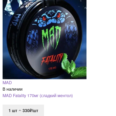
MAD
В наличии
MAD Fatality 170мг (сладкий ментол)
1
шт
330₽/шт