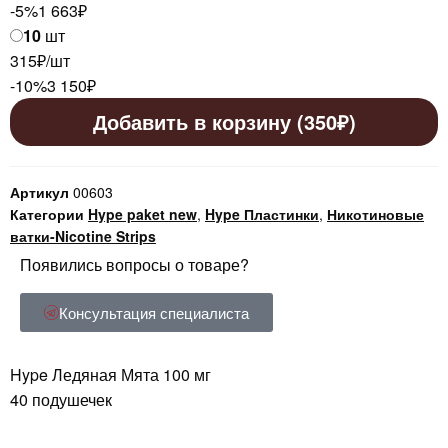
-5%
1 663
₽
10
шт
315₽/шт
-10%
3 150
₽
Добавить в корзину (350₽)
Артикул
00603
Категории
Hype paket new
,
Hype Пластинки
,
Никотиновые
ватки-Nicotine Strips
Появились вопросы о товаре?
Консультация специалиста
Hype Ледяная Мята 100 мг
40 подушечек