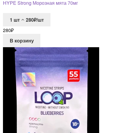
HYPE Strong Морозная мята 70мг
1
шт
280₽/шт
280
₽
В корзину