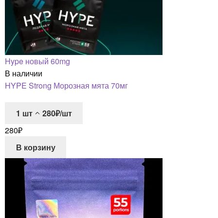
Hype новый 60mg
В наличии
HYPE Strong Морозная мята 70мг
1
шт
280₽/шт
280
₽
В корзину