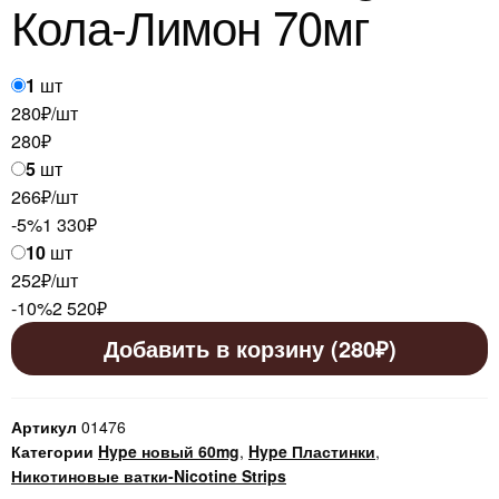
Кола-Лимон 70мг
1
шт
280₽/шт
280
₽
5
шт
266₽/шт
-5%
1 330
₽
10
шт
252₽/шт
-10%
2 520
₽
Добавить в корзину (280₽)
Артикул
01476
Категории
Hype новый 60mg
,
Hype Пластинки
,
Никотиновые ватки-Nicotine Strips