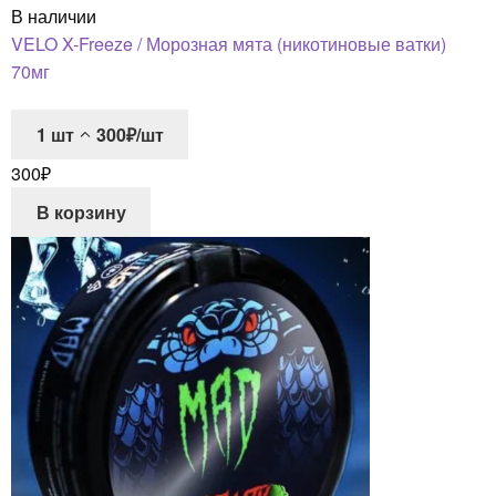
В наличии
VELO X-Freeze / Морозная мята (никотиновые ватки)
70мг
1
шт
300₽/шт
300
₽
В корзину