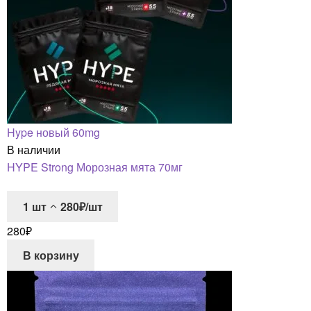
Hype новый 60mg
В наличии
HYPE Strong Морозная мята 70мг
1
шт
280₽/шт
280
₽
В корзину