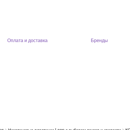
Оплата и доставка
Бренды
ps
Никотиновые пластинки Loop с выбором вкусов и крепости
К