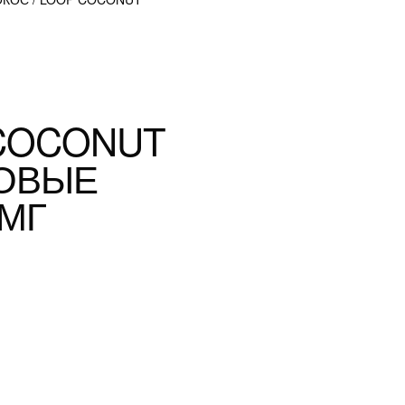
 COCONUT
ОВЫЕ
 МГ