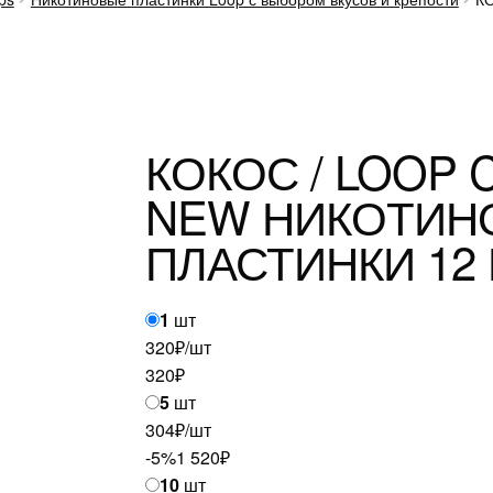
КОКОС / LOOP
NEW НИКОТИН
ПЛАСТИНКИ 12
1
шт
320₽/шт
320
₽
5
шт
304₽/шт
-5%
1 520
₽
10
шт