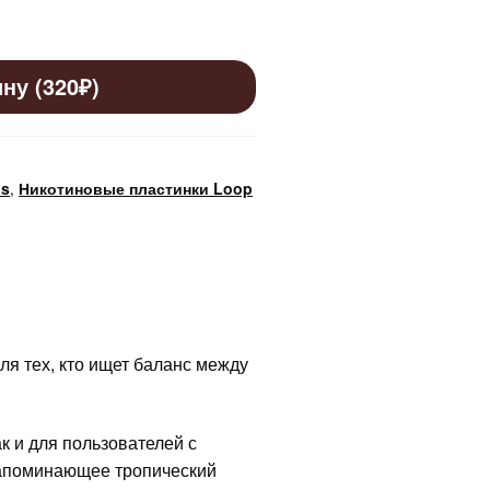
ну (320₽)
ps
,
Никотиновые пластинки Loop
ля тех, кто ищет баланс между
к и для пользователей с
 напоминающее тропический