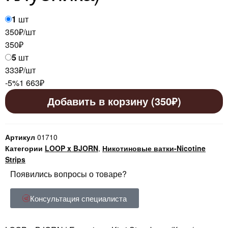
1
шт
350₽/шт
350
₽
5
шт
333₽/шт
-5%
1 663
₽
Добавить в корзину (350₽)
Артикул
01710
Категории
LOOP x BJORN
,
Никотиновые ватки-Nicotine
Strips
Появились вопросы о товаре?
Консультация специалиста