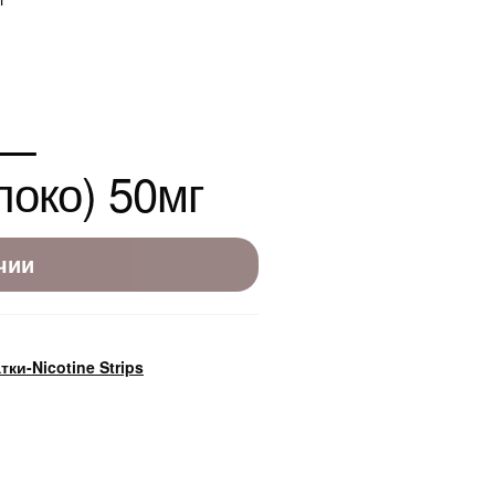
 —
локо) 50мг
чии
ки-Nicotine Strips