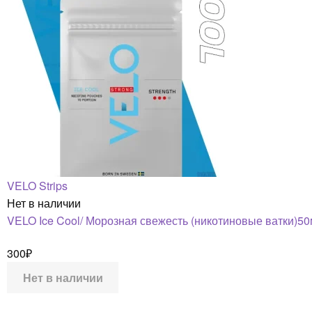
VELO Strips
Нет в наличии
VELO Ice Cool/ Морозная свежесть (никотиновые ватки)50
300
₽
Нет в наличии