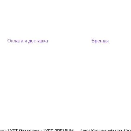
Оплата и доставка
Бренды
ps
LYFT Пластинки
LYFT PREMIUM — Аpple(Сочное яблоко) 50м