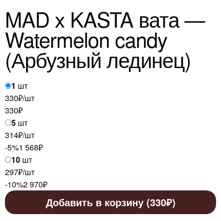
MAD x KASTA вата —
Watermelon candy
(Арбузный лединец)
1
шт
330₽/шт
330
₽
5
шт
314₽/шт
-5%
1 568
₽
10
шт
297₽/шт
-10%
2 970
₽
Добавить в корзину (330₽)