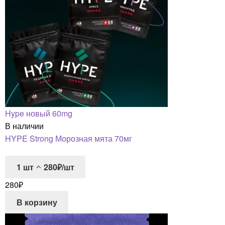
Hype новый 60mg
В наличии
HYPE Strong Морозная мята 70мг
1
шт
280₽/шт
280
₽
В корзину