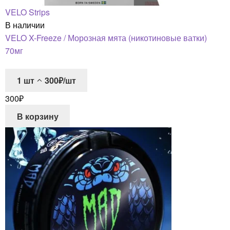
VELO Strips
В наличии
VELO X-Freeze / Морозная мята (никотиновые ватки)
70мг
1
шт
300₽/шт
300
₽
В корзину