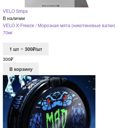
VELO Strips
В наличии
VELO X-Freeze / Морозная мята (никотиновые ватки)
70мг
1
шт
300₽/шт
300
₽
В корзину