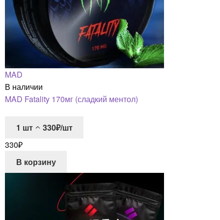
MAD
В наличии
MAD Fatality 170мг (сладкий ментол)
1
шт
330₽/шт
330
₽
В корзину