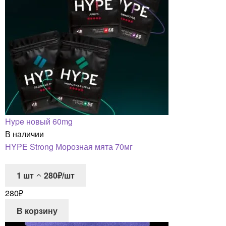
Hype новый 60mg
В наличии
HYPE Strong Морозная мята 70мг
1
шт
280₽/шт
280
₽
В корзину