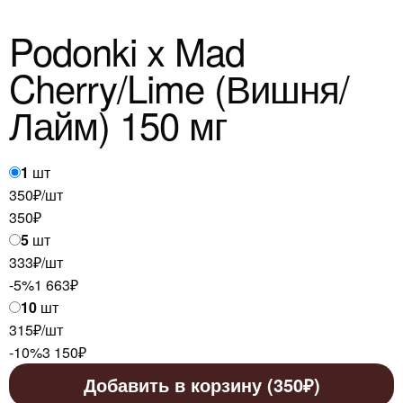
Podonki x Mad
Cherry/Lime (Вишня/
Лайм) 150 мг
1
шт
350₽/шт
350
₽
5
шт
333₽/шт
-5%
1 663
₽
10
шт
315₽/шт
-10%
3 150
₽
Добавить в корзину (350₽)