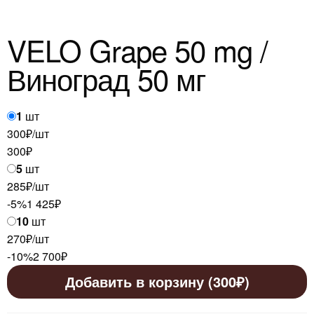
VELO Grape 50 mg /
Виноград 50 мг
1
шт
300₽/шт
300
₽
5
шт
285₽/шт
-5%
1 425
₽
10
шт
270₽/шт
-10%
2 700
₽
Добавить в корзину (300₽)