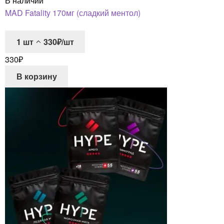
В наличии
MAD Fatality 170мг (сладкий ментол)
1
шт
330₽/шт
330
₽
В корзину