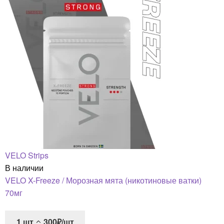
VELO Strips
В наличии
VELO X-Freeze / Морозная мята (никотиновые ватки)
70мг
1
шт
300₽/шт