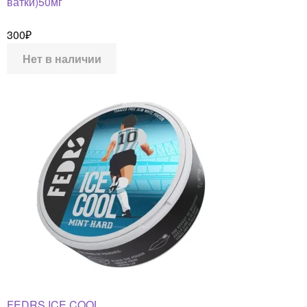
ватки)50мг
300
₽
Нет в наличии
FEDRS ICE COOL