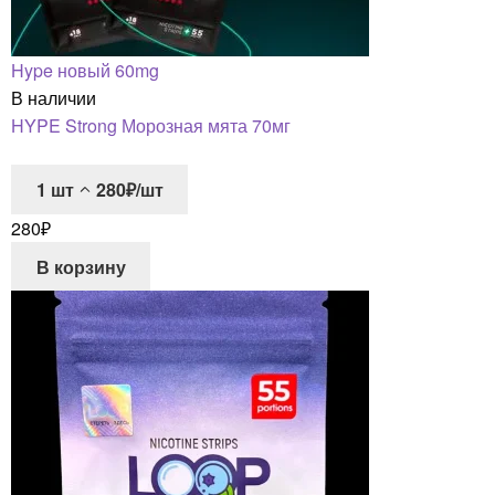
Hype новый 60mg
В наличии
HYPE Strong Морозная мята 70мг
1
шт
280₽/шт
280
₽
В корзину