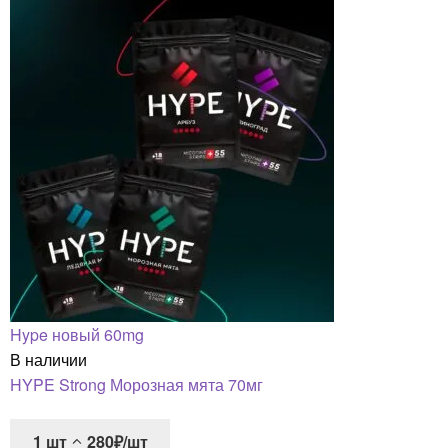
Hype новый 60mg
В наличии
HYPE Strong Морозная мята 70мг
1
шт
280₽/шт