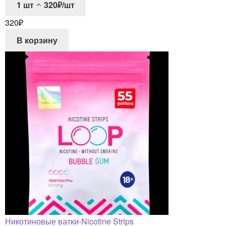
1
шт
320₽/шт
320
₽
В корзину
Никотиновые ватки-Nicotine Strips