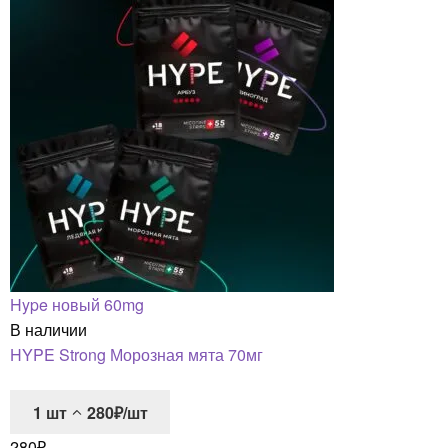
Hype новый 60mg
В наличии
HYPE Strong Морозная мята 70мг
1
шт
280₽/шт
280
₽