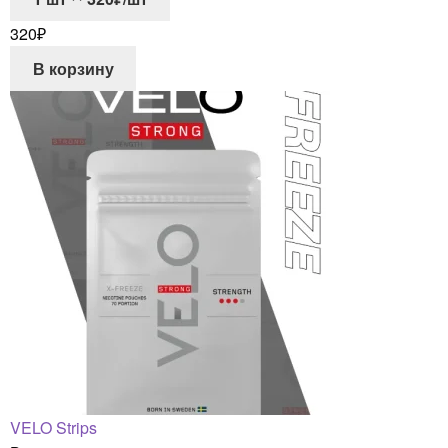
320
₽
В корзину
VELO Strips