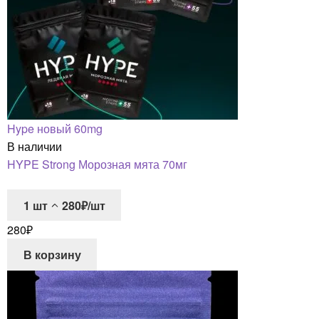
Hype новый 60mg
В наличии
HYPE Strong Морозная мята 70мг
1
шт
280₽/шт
280
₽
В корзину