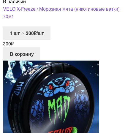
В наличии
VELO X-Freeze / Морозная мята (никотиновые ватки)
70мг
1
шт
300₽/шт
300
₽
В корзину